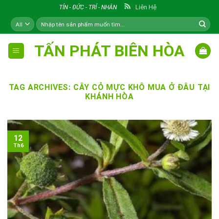
Skip
Liên Hệ
TÍN - ĐỨC - TRÍ - NHÂN
to
Tìm
content
kiếm:
TẤN PHÁT BIÊN HÒA
TAG ARCHIVES:
CÂY CỎ MỰC KHÔ MUA Ở ĐÂU TẠI
KHÁNH HÒA
12
Th6