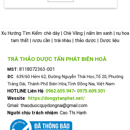
Xu Hướng Tìm Kiếm: chè dây | Chè Vằng | nấm lim xanh | nụ hoa
tam thất | rượu cần | trái nhàu | thảo dược | Dược liệu
TRÀ THẢO DƯỢC TẤN PHÁT BIÊN HOÀ
8118072363-001
MST:
ĐC
: 639/60 Hẻm 62, Đường Nguyễn Thái Học,Tổ 20, Phường
Trảng Dài, Thành Phố Biên Hòa,Tỉnh Đồng Nai, Việt Nam
HOTLINE Liên Hệ
:
0962.655.947
-
0975.609.301
Wessite
:
https://dongytanphat.net/
Gmail: thaoduocquydongnai@gmail.com
Người chịu trách nhiệm
: Cao Thị Hạnh