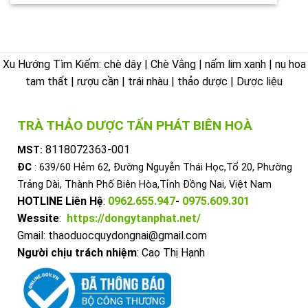
Xu Hướng Tìm Kiếm: chè dây | Chè Vằng | nấm lim xanh | nụ hoa
tam thất | rượu cần | trái nhàu | thảo dược | Dược liệu
TRÀ THẢO DƯỢC TẤN PHÁT BIÊN HOÀ
8118072363-001
MST:
ĐC
: 639/60 Hẻm 62, Đường Nguyễn Thái Học,Tổ 20, Phường
Trảng Dài, Thành Phố Biên Hòa,Tỉnh Đồng Nai, Việt Nam
HOTLINE Liên Hệ
:
0962.655.947
-
0975.609.301
Wessite
:
https://dongytanphat.net/
Gmail: thaoduocquydongnai@gmail.com
Người chịu trách nhiệm
: Cao Thị Hạnh