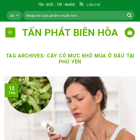
Skip
Liên Hệ
TÍN - ĐỨC - TRÍ - NHÂN
to
Tìm
content
kiếm:
TẤN PHÁT BIÊN HÒA
TAG ARCHIVES:
CÂY CỎ MỰC KHÔ MUA Ở ĐÂU TẠI
PHÚ YÊN
12
Th6