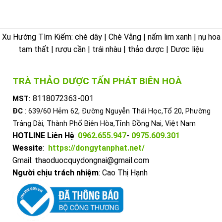
Xu Hướng Tìm Kiếm: chè dây | Chè Vằng | nấm lim xanh | nụ hoa
tam thất | rượu cần | trái nhàu | thảo dược | Dược liệu
TRÀ THẢO DƯỢC TẤN PHÁT BIÊN HOÀ
8118072363-001
MST:
ĐC
: 639/60 Hẻm 62, Đường Nguyễn Thái Học,Tổ 20, Phường
Trảng Dài, Thành Phố Biên Hòa,Tỉnh Đồng Nai, Việt Nam
HOTLINE Liên Hệ
:
0962.655.947
-
0975.609.301
Wessite
:
https://dongytanphat.net/
Gmail: thaoduocquydongnai@gmail.com
Người chịu trách nhiệm
: Cao Thị Hạnh