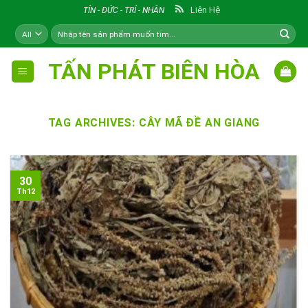
Skip
Liên Hệ
TÍN - ĐỨC - TRÍ - NHÂN
to
Tìm
content
kiếm:
TẤN PHÁT BIÊN HÒA
TAG ARCHIVES:
CÂY MÃ ĐỀ AN GIANG
30
Th12