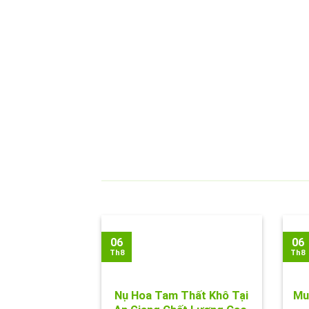
06
06
Th8
Th8
Nụ Hoa Tam Thất Khô Tại
Mu