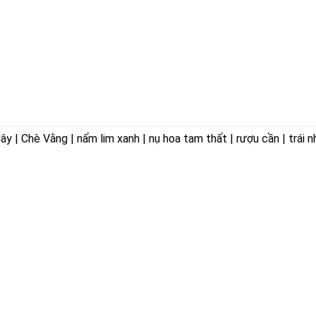
 | Chè Vằng | nấm lim xanh | nụ hoa tam thất | rượu cần | trái n
ÊN HOÀ
VỀ CHÚNG TÔI
ờng Trảng Dài,
Giới thiệu
Triết lý kinh doanh