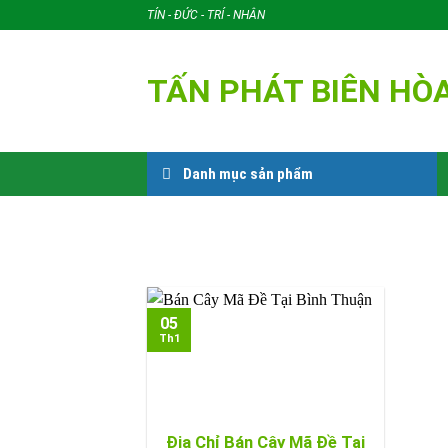
Skip
TÍN - ĐỨC - TRÍ - NHÂN
to
content
TẤN PHÁT BIÊN HÒ
Danh mục sản phẩm
05
Th1
Địa Chỉ Bán Cây Mã Đề Tại