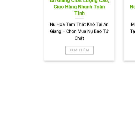
An Giang Chất Lượng Cao,
Giao Hàng Nhanh Toàn
Ng
Tỉnh
Nụ Hoa Tam Thất Khô Tại An
M
Giang – Chọn Mua Nụ Bao Tử
Tạ
Chất
XEM THÊM
HÌNH 