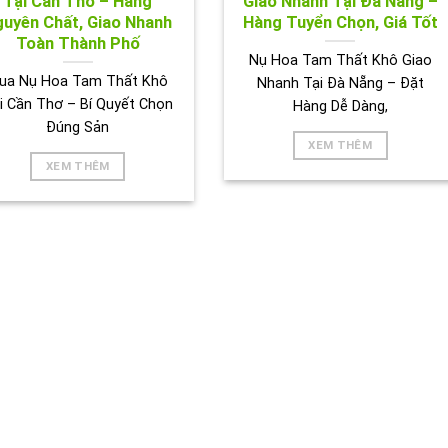
Tại Cần Thơ – Hàng
Giao Nhanh Tại Đà Nẵng –
uyên Chất, Giao Nhanh
Hàng Tuyển Chọn, Giá Tốt
Toàn Thành Phố
Nụ Hoa Tam Thất Khô Giao
ua Nụ Hoa Tam Thất Khô
Nhanh Tại Đà Nẵng – Đặt
i Cần Thơ – Bí Quyết Chọn
Hàng Dễ Dàng,
Đúng Sản
XEM THÊM
XEM THÊM
ẢNH HOẠT ĐỘNG CỦA TRÀ THẢO DƯỢC TẤN PHÁT 