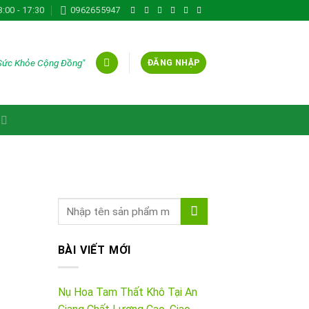
8:00 - 17:30
0962655947
 Sức Khỏe Cộng Đồng"
ĐĂNG NHẬP
BÀI VIẾT MỚI
Nụ Hoa Tam Thất Khô Tại An