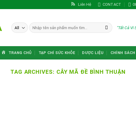
Liên Hệ
CONTACT
0
A
Tìm
"Tất Cả Vì
kiếm:
TRANG CHỦ
TẠP CHÍ SỨC KHỎE
DƯỢC LIỆU
CHÍNH SÁCH
TAG ARCHIVES:
CÂY MÃ ĐỀ BÌNH THUẬN