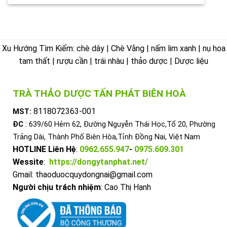
Xu Hướng Tìm Kiếm: chè dây | Chè Vằng | nấm lim xanh | nụ hoa
tam thất | rượu cần | trái nhàu | thảo dược | Dược liệu
TRÀ THẢO DƯỢC TẤN PHÁT BIÊN HOÀ
8118072363-001
MST:
ĐC
: 639/60 Hẻm 62, Đường Nguyễn Thái Học,Tổ 20, Phường
Trảng Dài, Thành Phố Biên Hòa,Tỉnh Đồng Nai, Việt Nam
HOTLINE Liên Hệ
:
0962.655.947
-
0975.609.301
Wessite
:
https://dongytanphat.net/
Gmail: thaoduocquydongnai@gmail.com
Người chịu trách nhiệm
: Cao Thị Hạnh