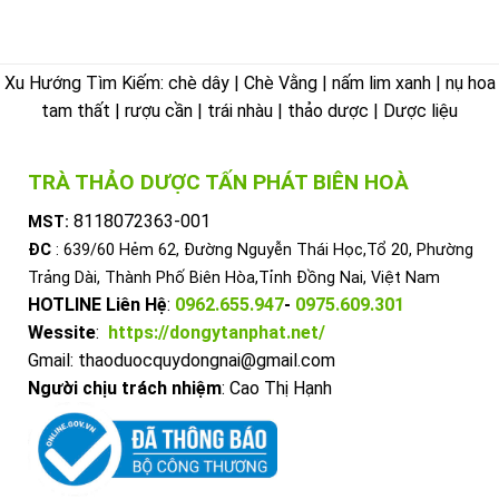
Xu Hướng Tìm Kiếm: chè dây | Chè Vằng | nấm lim xanh | nụ hoa
tam thất | rượu cần | trái nhàu | thảo dược | Dược liệu
TRÀ THẢO DƯỢC TẤN PHÁT BIÊN HOÀ
8118072363-001
MST:
ĐC
: 639/60 Hẻm 62, Đường Nguyễn Thái Học,Tổ 20, Phường
Trảng Dài, Thành Phố Biên Hòa,Tỉnh Đồng Nai, Việt Nam
HOTLINE Liên Hệ
:
0962.655.947
-
0975.609.301
Wessite
:
https://dongytanphat.net/
Gmail: thaoduocquydongnai@gmail.com
Người chịu trách nhiệm
: Cao Thị Hạnh