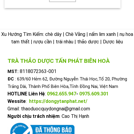
Xu Hướng Tìm Kiếm: chè dây | Chè Vằng | nấm lim xanh | nụ hoa
tam thất | rượu cần | trái nhàu | thảo dược | Dược liệu
TRÀ THẢO DƯỢC TẤN PHÁT BIÊN HOÀ
8118072363-001
MST:
ĐC
: 639/60 Hẻm 62, Đường Nguyễn Thái Học,Tổ 20, Phường
Trảng Dài, Thành Phố Biên Hòa,Tỉnh Đồng Nai, Việt Nam
HOTLINE Liên Hệ
:
0962.655.947
-
0975.609.301
Wessite
:
https://dongytanphat.net/
Gmail: thaoduocquydongnai@gmail.com
Người chịu trách nhiệm
: Cao Thị Hạnh