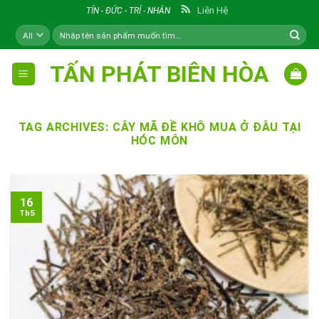
Skip
Liên Hệ
TÍN - ĐỨC - TRÍ - NHÂN
to
Tìm
content
kiếm:
TẤN PHÁT BIÊN HÒA
TAG ARCHIVES:
CÂY MÃ ĐỀ KHÔ MUA Ở ĐÂU TẠI
HÓC MÔN
16
Th5