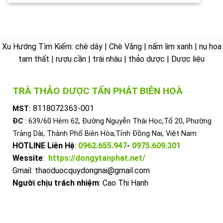
Xu Hướng Tìm Kiếm: chè dây | Chè Vằng | nấm lim xanh | nụ hoa
tam thất | rượu cần | trái nhàu | thảo dược | Dược liệu
TRÀ THẢO DƯỢC TẤN PHÁT BIÊN HOÀ
8118072363-001
MST:
ĐC
: 639/60 Hẻm 62, Đường Nguyễn Thái Học,Tổ 20, Phường
Trảng Dài, Thành Phố Biên Hòa,Tỉnh Đồng Nai, Việt Nam
HOTLINE Liên Hệ
:
0962.655.947
-
0975.609.301
Wessite
:
https://dongytanphat.net/
Gmail: thaoduocquydongnai@gmail.com
Người chịu trách nhiệm
: Cao Thị Hạnh