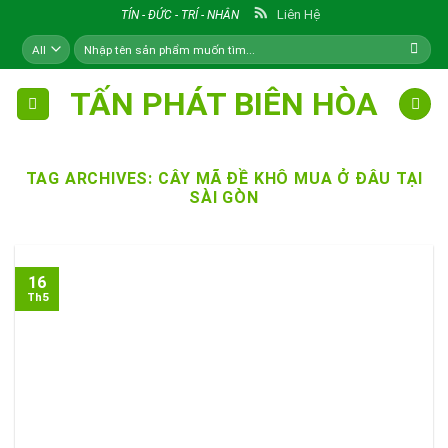
Skip
Liên Hệ
TÍN - ĐỨC - TRÍ - NHÂN
to
Tìm
content
kiếm:
TẤN PHÁT BIÊN HÒA
TAG ARCHIVES:
CÂY MÃ ĐỀ KHÔ MUA Ở ĐÂU TẠI
SÀI GÒN
16
Th5