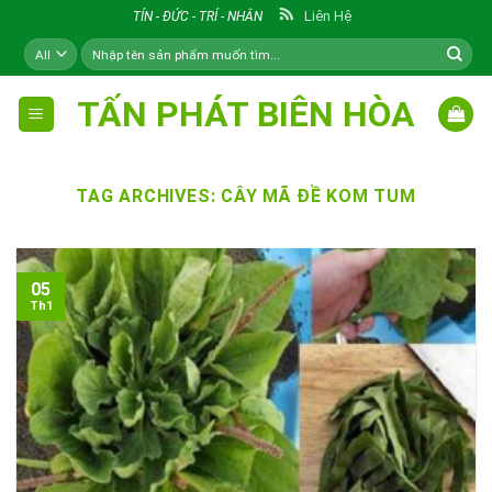
Skip
Liên Hệ
TÍN - ĐỨC - TRÍ - NHÂN
to
Tìm
content
kiếm:
TẤN PHÁT BIÊN HÒA
TAG ARCHIVES:
CÂY MÃ ĐỀ KOM TUM
05
Th1