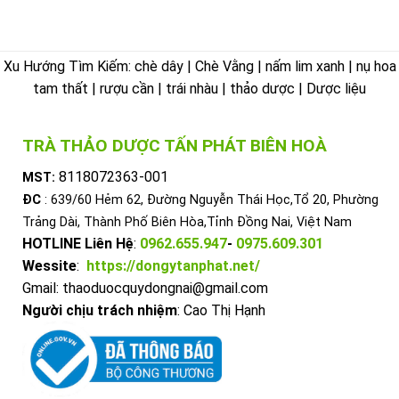
Xu Hướng Tìm Kiếm: chè dây | Chè Vằng | nấm lim xanh | nụ hoa
tam thất | rượu cần | trái nhàu | thảo dược | Dược liệu
TRÀ THẢO DƯỢC TẤN PHÁT BIÊN HOÀ
8118072363-001
MST:
ĐC
: 639/60 Hẻm 62, Đường Nguyễn Thái Học,Tổ 20, Phường
Trảng Dài, Thành Phố Biên Hòa,Tỉnh Đồng Nai, Việt Nam
HOTLINE Liên Hệ
:
0962.655.947
-
0975.609.301
Wessite
:
https://dongytanphat.net/
Gmail: thaoduocquydongnai@gmail.com
Người chịu trách nhiệm
: Cao Thị Hạnh