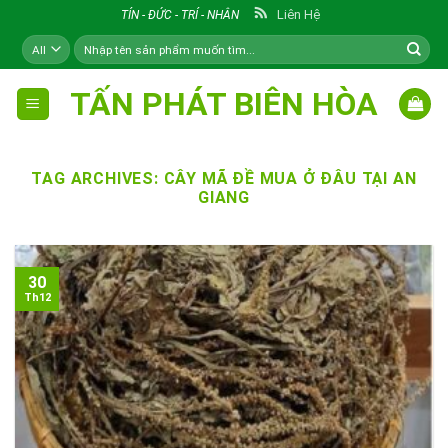
Skip
Liên Hệ
TÍN - ĐỨC - TRÍ - NHÂN
to
Tìm
content
kiếm:
TẤN PHÁT BIÊN HÒA
TAG ARCHIVES:
CÂY MÃ ĐỀ MUA Ở ĐÂU TẠI AN
GIANG
30
Th12