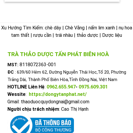
Xu Hướng Tìm Kiếm: chè dây | Chè Vằng | nấm lim xanh | nụ hoa
tam thất | rượu cần | trái nhàu | thảo dược | Dược liệu
TRÀ THẢO DƯỢC TẤN PHÁT BIÊN HOÀ
8118072363-001
MST:
ĐC
: 639/60 Hẻm 62, Đường Nguyễn Thái Học,Tổ 20, Phường
Trảng Dài, Thành Phố Biên Hòa,Tỉnh Đồng Nai, Việt Nam
HOTLINE Liên Hệ
:
0962.655.947
-
0975.609.301
Wessite
:
https://dongytanphat.net/
Gmail: thaoduocquydongnai@gmail.com
Người chịu trách nhiệm
: Cao Thị Hạnh