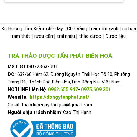
Xu Hướng Tìm Kiếm: chè dây | Chè Vằng | nấm lim xanh | nụ hoa
tam thất | rượu cần | trái nhàu | thảo dược | Dược liệu
TRÀ THẢO DƯỢC TẤN PHÁT BIÊN HOÀ
8118072363-001
MST:
ĐC
: 639/60 Hẻm 62, Đường Nguyễn Thái Học,Tổ 20, Phường
Trảng Dài, Thành Phố Biên Hòa,Tỉnh Đồng Nai, Việt Nam
HOTLINE Liên Hệ
:
0962.655.947
-
0975.609.301
Wessite
:
https://dongytanphat.net/
Gmail: thaoduocquydongnai@gmail.com
Người chịu trách nhiệm
: Cao Thị Hạnh