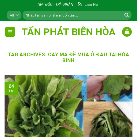
Skip
Liên Hệ
TÍN - ĐỨC - TRÍ - NHÂN
to
Tìm
content
kiếm:
TẤN PHÁT BIÊN HÒA
TAG ARCHIVES:
CÂY MÃ ĐỀ MUA Ở ĐÂU TẠI HÒA
BÌNH
04
Th1