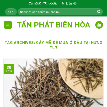
Skip
Liên Hệ
TÍN - ĐỨC - TRÍ - NHÂN
to
Tìm
content
kiếm:
TẤN PHÁT BIÊN HÒA
TAG ARCHIVES:
CÂY MÃ ĐỀ MUA Ở ĐÂU TẠI HƯNG
YÊN
30
Th12