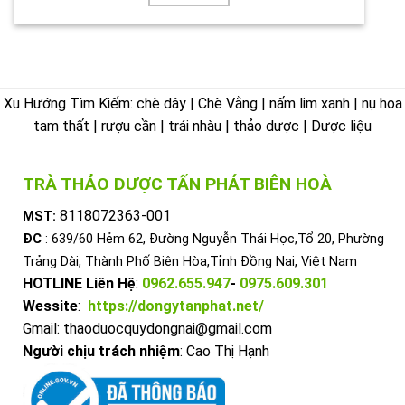
Xu Hướng Tìm Kiếm: chè dây | Chè Vằng | nấm lim xanh | nụ hoa
tam thất | rượu cần | trái nhàu | thảo dược | Dược liệu
TRÀ THẢO DƯỢC TẤN PHÁT BIÊN HOÀ
8118072363-001
MST:
ĐC
: 639/60 Hẻm 62, Đường Nguyễn Thái Học,Tổ 20, Phường
Trảng Dài, Thành Phố Biên Hòa,Tỉnh Đồng Nai, Việt Nam
HOTLINE Liên Hệ
:
0962.655.947
-
0975.609.301
Wessite
:
https://dongytanphat.net/
Gmail: thaoduocquydongnai@gmail.com
Người chịu trách nhiệm
: Cao Thị Hạnh