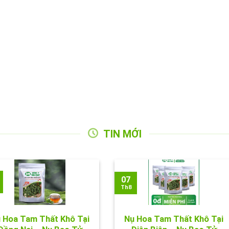
TIN MỚI
07
Th8
 Hoa Tam Thất Khô Tại
Nụ Hoa Tam Thất Khô Tại