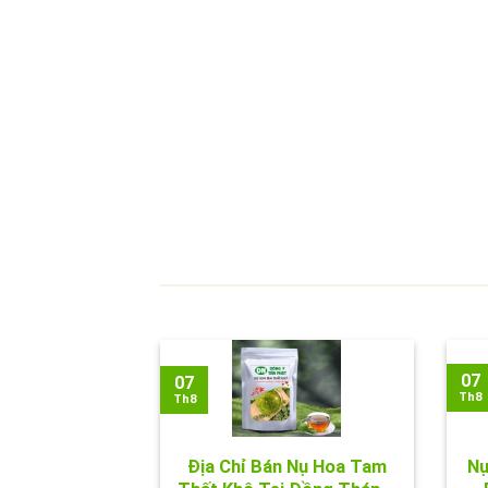
07
07
Th8
Th8
Địa Chỉ Bán Nụ Hoa Tam
Nụ