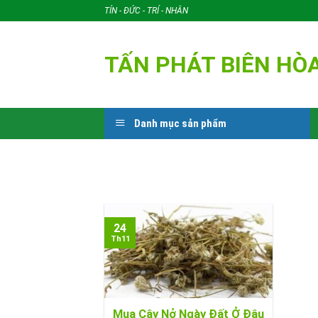
Skip
TÍN - ĐỨC - TRÍ - NHÂN
to
content
TẤN PHÁT BIÊN HÒ
Danh mục sản phẩm
24
Th11
Mua Cây Nở Ngày Đất Ở Đâu