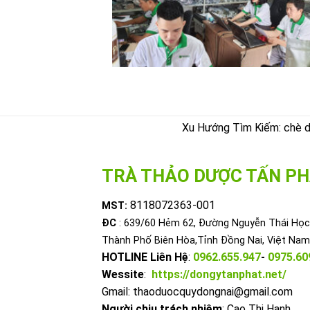
Xu Hướng Tìm Kiếm: chè dây
TRÀ THẢO DƯỢC TẤN PH
8118072363-001
MST:
ĐC
: 639/60 Hẻm 62, Đường Nguyễn Thái Học,
Thành Phố Biên Hòa,Tỉnh Đồng Nai, Việt Nam
HOTLINE Liên Hệ
:
0962.655.947
-
0975.60
Wessite
:
https://dongytanphat.net/
Gmail: thaoduocquydongnai@gmail.com
Người chịu trách nhiệm
: Cao Thị Hạnh