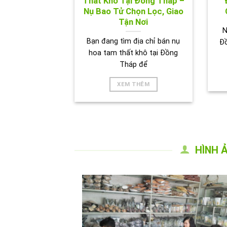
Thất Khô Tại Đồng Tháp –
Nụ Bao Tử Chọn Lọc, Giao
Tận Nơi
N
Bạn đang tìm địa chỉ bán nụ
Đ
hoa tam thất khô tại Đồng
Tháp để
XEM THÊM
HÌNH 