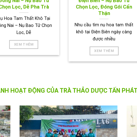
Đồng Nai – Nụ Bao Tử
Điện Biên – Nụ Bao Tử
Chọn Lọc, Dễ Pha Trà
Chọn Lọc, Đóng Gói Cẩn
Thận
ụ Hoa Tam Thất Khô Tại
Nhu cầu tìm nụ hoa tam thất
ồng Nai – Nụ Bao Tử Chọn
khô tại Điện Biên ngày càng
Lọc, Dễ
được nhiều
XEM THÊM
XEM THÊM
ẢNH HOẠT ĐỘNG CỦA TRÀ THẢO DƯỢC TẤN PHÁT