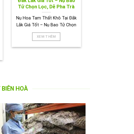
Đắk Lắk Giá Tốt – Nụ Bao
Tử Chọn Lọc, Dễ Pha Trà
Nụ Hoa Tam Thất Khô Tại Đắk
Lắk Giá Tốt – Nụ Bao Tử Chọn
XEM THÊM
 BIÊN HOÀ