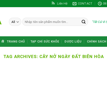
Liên Hệ
CONTACT
08
A
Tìm
"Tất Cả Vì
kiếm:
TRANG CHỦ
TẠP CHÍ SỨC KHỎE
DƯỢC LIỆU
CHÍNH SÁCH
TAG ARCHIVES:
CÂY NỞ NGÀY ĐẤT BIÊN HÒA