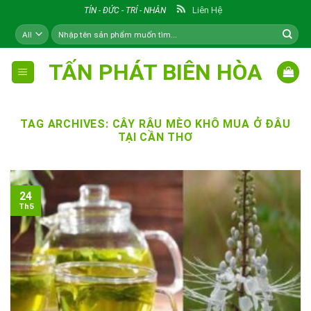
Skip
Liên Hệ
TÍN - ĐỨC - TRÍ - NHÂN
to
Tìm
content
kiếm:
TẤN PHÁT BIÊN HÒA
TAG ARCHIVES:
CÂY RÂU MÈO KHÔ MUA Ở ĐÂU
TẠI CẦN THƠ
24
Th5