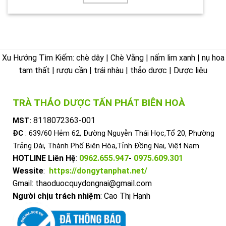
Xu Hướng Tìm Kiếm: chè dây | Chè Vằng | nấm lim xanh | nụ hoa
tam thất | rượu cần | trái nhàu | thảo dược | Dược liệu
TRÀ THẢO DƯỢC TẤN PHÁT BIÊN HOÀ
8118072363-001
MST:
ĐC
: 639/60 Hẻm 62, Đường Nguyễn Thái Học,Tổ 20, Phường
Trảng Dài, Thành Phố Biên Hòa,Tỉnh Đồng Nai, Việt Nam
HOTLINE Liên Hệ
:
0962.655.947
-
0975.609.301
Wessite
:
https://dongytanphat.net/
Gmail: thaoduocquydongnai@gmail.com
Người chịu trách nhiệm
: Cao Thị Hạnh