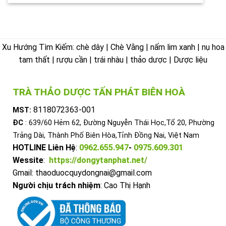
Xu Hướng Tìm Kiếm: chè dây | Chè Vằng | nấm lim xanh | nụ hoa
tam thất | rượu cần | trái nhàu | thảo dược | Dược liệu
TRÀ THẢO DƯỢC TẤN PHÁT BIÊN HOÀ
8118072363-001
MST:
ĐC
: 639/60 Hẻm 62, Đường Nguyễn Thái Học,Tổ 20, Phường
Trảng Dài, Thành Phố Biên Hòa,Tỉnh Đồng Nai, Việt Nam
HOTLINE Liên Hệ
:
0962.655.947
-
0975.609.301
Wessite
:
https://dongytanphat.net/
Gmail: thaoduocquydongnai@gmail.com
Người chịu trách nhiệm
: Cao Thị Hạnh