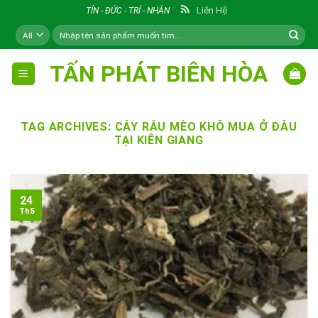
Skip
Liên Hệ
TÍN - ĐỨC - TRÍ - NHÂN
to
Tìm
content
kiếm:
TẤN PHÁT BIÊN HÒA
TAG ARCHIVES:
CÂY RÂU MÈO KHÔ MUA Ở ĐÂU
TẠI KIÊN GIANG
24
Th5