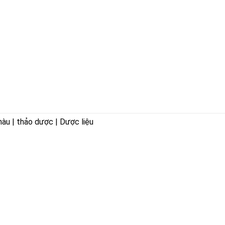
hàu | thảo dược | Dược liệu
CHÍNH SÁCH
Hướng dẫn mua hàng
Chính sách kiểm hàng
Chính sách đổi trả