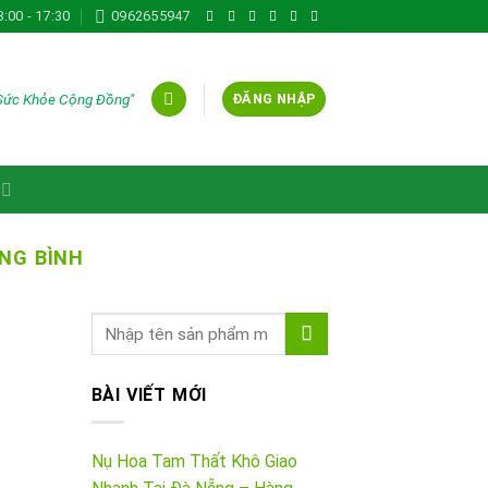
8:00 - 17:30
0962655947
 Sức Khỏe Cộng Đồng"
ĐĂNG NHẬP
NG BÌNH
BÀI VIẾT MỚI
Nụ Hoa Tam Thất Khô Giao