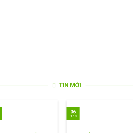
TIN MỚI
06
Th8