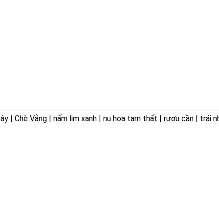
 | Chè Vằng | nấm lim xanh | nụ hoa tam thất | rượu cần | trái n
ÊN HOÀ
VỀ CHÚNG TÔI
ờng Trảng Dài,
Giới thiệu