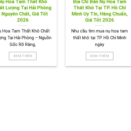
Nụ Hoa Tam Thất Khô
Địa Chỉ Bán Nụ Hoa Tam
ất Lượng Tại Hải Phòng
Thất Khô Tại TP. Hồ Chí
 Nguyên Chất, Giá Tốt
Minh Uy Tín, Hàng Chuẩn,
2026
Giá Tốt 2026
ụ Hoa Tam Thất Khô Chất
Nhu cầu tìm mua nụ hoa tam
ợng Tại Hải Phòng – Nguồn
thất khô tại TP. Hồ Chí Minh
Gốc Rõ Ràng,
ngày
XEM THÊM
XEM THÊM
ẢNH HOẠT ĐỘNG CỦA TRÀ THẢO DƯỢC TẤN PHÁT 