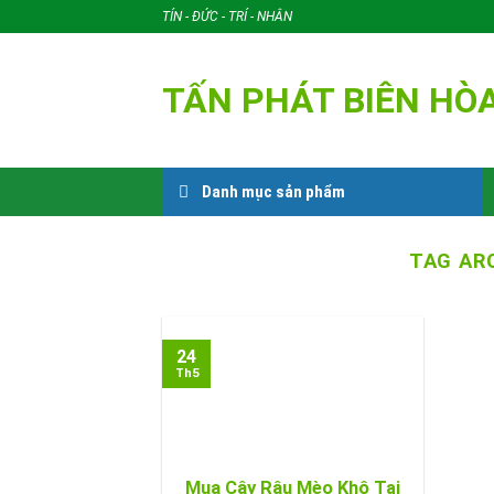
Skip
TÍN - ĐỨC - TRÍ - NHÂN
to
content
TẤN PHÁT BIÊN HÒ
Danh mục sản phẩm
TAG AR
24
Th5
Mua Cây Râu Mèo Khô Tại