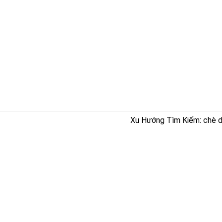
Xu Hướng Tìm Kiếm: chè dây
TRÀ THẢO DƯỢC TẤN PHÁT BI
MST:
ĐC
: 639/60 Hẻm 62, Đường Nguyễn Thái Học,Tổ 20, Phư
Thành Phố Biên Hòa,Tỉnh Đồng Nai, Việt Nam
HOTLINE Liên Hệ
:
0962.655.947
-
0975.609.301