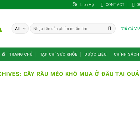
Liên Hệ
CONTACT
0
A
Tìm
"Tất Cả Vì
kiếm:
TRANG CHỦ
TẠP CHÍ SỨC KHỎE
DƯỢC LIỆU
CHÍNH SÁCH
CHIVES:
CÂY RÂU MÈO KHÔ MUA Ở ĐÂU TẠI QUẢ