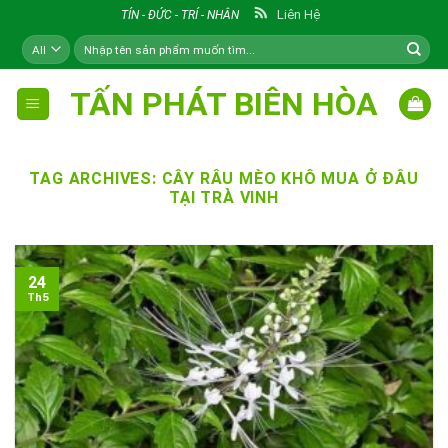
Skip
Liên Hệ
TÍN - ĐỨC - TRÍ - NHÂN
to
Tìm
content
kiếm:
TẤN PHÁT BIÊN HÒA
TAG ARCHIVES:
CÂY RÂU MÈO KHÔ MUA Ở ĐÂU
TẠI TRÀ VINH
24
Th5