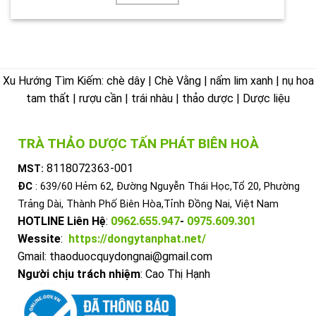
Xu Hướng Tìm Kiếm: chè dây | Chè Vằng | nấm lim xanh | nụ hoa
tam thất | rượu cần | trái nhàu | thảo dược | Dược liệu
TRÀ THẢO DƯỢC TẤN PHÁT BIÊN HOÀ
8118072363-001
MST:
ĐC
: 639/60 Hẻm 62, Đường Nguyễn Thái Học,Tổ 20, Phường
Trảng Dài, Thành Phố Biên Hòa,Tỉnh Đồng Nai, Việt Nam
HOTLINE Liên Hệ
:
0962.655.947
-
0975.609.301
Wessite
:
https://dongytanphat.net/
Gmail: thaoduocquydongnai@gmail.com
Người chịu trách nhiệm
: Cao Thị Hạnh