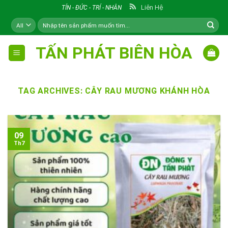
Skip
Liên Hệ
TÍN - ĐỨC - TRÍ - NHÂN
to
Tìm
content
kiếm:
TẤN PHÁT BIÊN HÒA
TAG ARCHIVES:
CÂY RAU MƯƠNG KHÁNH HÒA
09
Th7