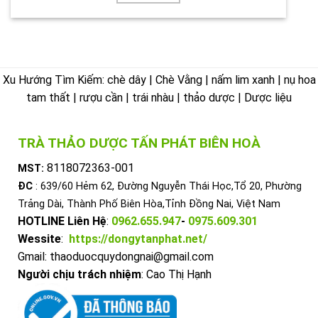
Xu Hướng Tìm Kiếm: chè dây | Chè Vằng | nấm lim xanh | nụ hoa
tam thất | rượu cần | trái nhàu | thảo dược | Dược liệu
TRÀ THẢO DƯỢC TẤN PHÁT BIÊN HOÀ
8118072363-001
MST:
ĐC
: 639/60 Hẻm 62, Đường Nguyễn Thái Học,Tổ 20, Phường
Trảng Dài, Thành Phố Biên Hòa,Tỉnh Đồng Nai, Việt Nam
HOTLINE Liên Hệ
:
0962.655.947
-
0975.609.301
Wessite
:
https://dongytanphat.net/
Gmail: thaoduocquydongnai@gmail.com
Người chịu trách nhiệm
: Cao Thị Hạnh