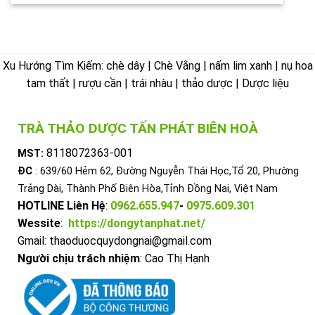
Xu Hướng Tìm Kiếm: chè dây | Chè Vằng | nấm lim xanh | nụ hoa
tam thất | rượu cần | trái nhàu | thảo dược | Dược liệu
TRÀ THẢO DƯỢC TẤN PHÁT BIÊN HOÀ
8118072363-001
MST:
ĐC
: 639/60 Hẻm 62, Đường Nguyễn Thái Học,Tổ 20, Phường
Trảng Dài, Thành Phố Biên Hòa,Tỉnh Đồng Nai, Việt Nam
HOTLINE Liên Hệ
:
0962.655.947
-
0975.609.301
Wessite
:
https://dongytanphat.net/
Gmail: thaoduocquydongnai@gmail.com
Người chịu trách nhiệm
: Cao Thị Hạnh