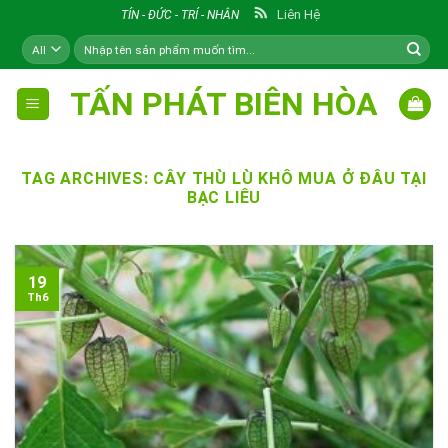
Skip
Liên Hệ
TÍN - ĐỨC - TRÍ - NHÂN
to
Tìm
content
kiếm:
TẤN PHÁT BIÊN HÒA
TAG ARCHIVES:
CÂY THÙ LÙ KHÔ MUA Ở ĐÂU TẠI
BẠC LIÊU
19
Th6