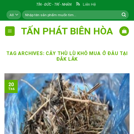
Skip
Liên Hệ
TÍN - ĐỨC - TRÍ - NHÂN
to
Tìm
content
kiếm:
TẤN PHÁT BIÊN HÒA
TAG ARCHIVES:
CÂY THÙ LÙ KHÔ MUA Ở ĐÂU TẠI
ĐẮK LẮK
20
Th6