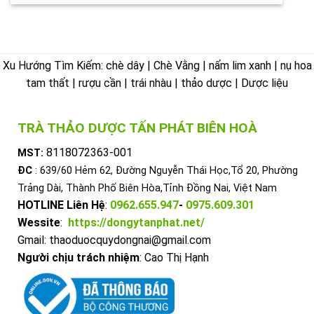
Xu Hướng Tìm Kiếm: chè dây | Chè Vằng | nấm lim xanh | nụ hoa
tam thất | rượu cần | trái nhàu | thảo dược | Dược liệu
TRÀ THẢO DƯỢC TẤN PHÁT BIÊN HOÀ
8118072363-001
MST:
ĐC
: 639/60 Hẻm 62, Đường Nguyễn Thái Học,Tổ 20, Phường
Trảng Dài, Thành Phố Biên Hòa,Tỉnh Đồng Nai, Việt Nam
HOTLINE Liên Hệ
:
0962.655.947
-
0975.609.301
Wessite
:
https://dongytanphat.net/
Gmail: thaoduocquydongnai@gmail.com
Người chịu trách nhiệm
: Cao Thị Hạnh