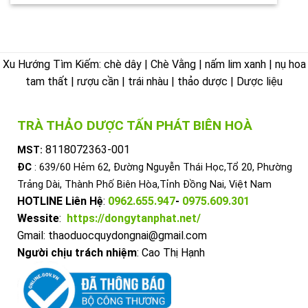
Xu Hướng Tìm Kiếm: chè dây | Chè Vằng | nấm lim xanh | nụ hoa
tam thất | rượu cần | trái nhàu | thảo dược | Dược liệu
TRÀ THẢO DƯỢC TẤN PHÁT BIÊN HOÀ
8118072363-001
MST:
ĐC
: 639/60 Hẻm 62, Đường Nguyễn Thái Học,Tổ 20, Phường
Trảng Dài, Thành Phố Biên Hòa,Tỉnh Đồng Nai, Việt Nam
HOTLINE Liên Hệ
:
0962.655.947
-
0975.609.301
Wessite
:
https://dongytanphat.net/
Gmail: thaoduocquydongnai@gmail.com
Người chịu trách nhiệm
: Cao Thị Hạnh