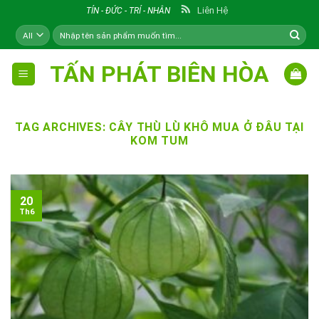
Skip
Liên Hệ
TÍN - ĐỨC - TRÍ - NHÂN
to
Tìm
content
kiếm:
TẤN PHÁT BIÊN HÒA
TAG ARCHIVES:
CÂY THÙ LÙ KHÔ MUA Ở ĐÂU TẠI
KOM TUM
20
Th6