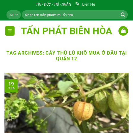
Skip
Liên Hệ
TÍN - ĐỨC - TRÍ - NHÂN
to
Tìm
content
kiếm:
TẤN PHÁT BIÊN HÒA
TAG ARCHIVES:
CÂY THÙ LÙ KHÔ MUA Ở ĐÂU TẠI
QUẬN 12
19
Th6