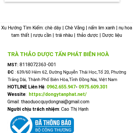
Xu Hướng Tìm Kiếm: chè dây | Chè Vằng | nấm lim xanh | nụ hoa
tam thất | rượu cần | trái nhàu | thảo dược | Dược liệu
TRÀ THẢO DƯỢC TẤN PHÁT BIÊN HOÀ
8118072363-001
MST:
ĐC
: 639/60 Hẻm 62, Đường Nguyễn Thái Học,Tổ 20, Phường
Trảng Dài, Thành Phố Biên Hòa,Tỉnh Đồng Nai, Việt Nam
HOTLINE Liên Hệ
:
0962.655.947
-
0975.609.301
Wessite
:
https://dongytanphat.net/
Gmail: thaoduocquydongnai@gmail.com
Người chịu trách nhiệm
: Cao Thị Hạnh