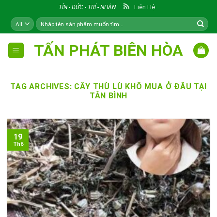
Skip
Liên Hệ
TÍN - ĐỨC - TRÍ - NHÂN
to
Tìm
content
kiếm:
TẤN PHÁT BIÊN HÒA
TAG ARCHIVES:
CÂY THÙ LÙ KHÔ MUA Ở ĐÂU TẠI
TÂN BÌNH
19
Th6