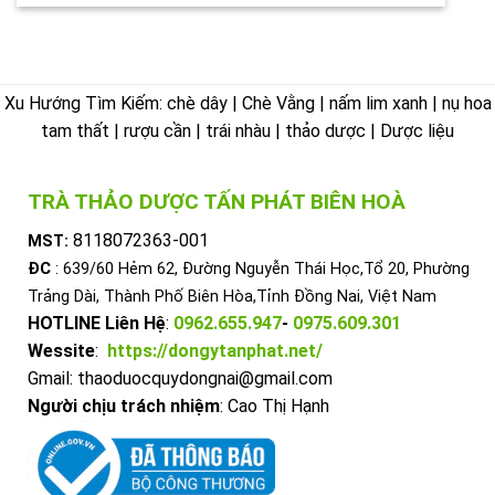
Xu Hướng Tìm Kiếm: chè dây | Chè Vằng | nấm lim xanh | nụ hoa
tam thất | rượu cần | trái nhàu | thảo dược | Dược liệu
TRÀ THẢO DƯỢC TẤN PHÁT BIÊN HOÀ
8118072363-001
MST:
ĐC
: 639/60 Hẻm 62, Đường Nguyễn Thái Học,Tổ 20, Phường
Trảng Dài, Thành Phố Biên Hòa,Tỉnh Đồng Nai, Việt Nam
HOTLINE Liên Hệ
:
0962.655.947
-
0975.609.301
Wessite
:
https://dongytanphat.net/
Gmail: thaoduocquydongnai@gmail.com
Người chịu trách nhiệm
: Cao Thị Hạnh