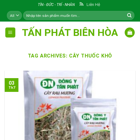
Skip
Liên Hệ
TÍN - ĐỨC - TRÍ - NHÂN
to
Tìm
content
kiếm:
TẤN PHÁT BIÊN HÒA
TAG ARCHIVES:
CÂY THUỐC KHÔ
03
Th7