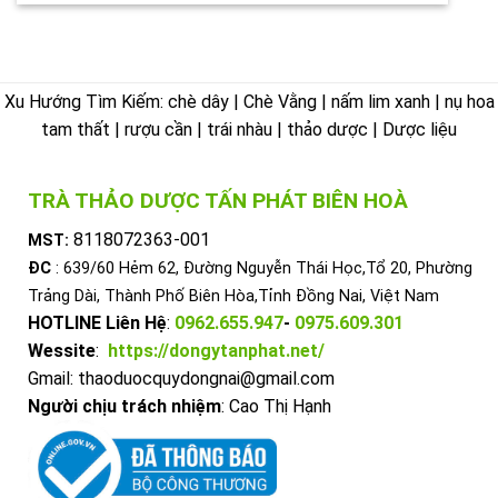
Xu Hướng Tìm Kiếm: chè dây | Chè Vằng | nấm lim xanh | nụ hoa
tam thất | rượu cần | trái nhàu | thảo dược | Dược liệu
TRÀ THẢO DƯỢC TẤN PHÁT BIÊN HOÀ
8118072363-001
MST:
ĐC
: 639/60 Hẻm 62, Đường Nguyễn Thái Học,Tổ 20, Phường
Trảng Dài, Thành Phố Biên Hòa,Tỉnh Đồng Nai, Việt Nam
HOTLINE Liên Hệ
:
0962.655.947
-
0975.609.301
Wessite
:
https://dongytanphat.net/
Gmail: thaoduocquydongnai@gmail.com
Người chịu trách nhiệm
: Cao Thị Hạnh