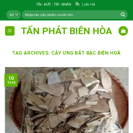
Skip
Liên Hệ
TÍN - ĐỨC - TRÍ - NHÂN
to
Tìm
content
kiếm:
TẤN PHÁT BIÊN HÒA
TAG ARCHIVES:
CÂY ƯNG BẤT BẠC BIÊN HOÀ
10
Th10