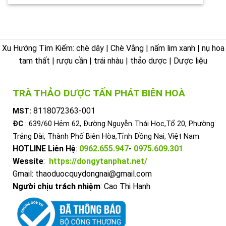
Xu Hướng Tìm Kiếm: chè dây | Chè Vằng | nấm lim xanh | nụ hoa
tam thất | rượu cần | trái nhàu | thảo dược | Dược liệu
TRÀ THẢO DƯỢC TẤN PHÁT BIÊN HOÀ
8118072363-001
MST:
ĐC
: 639/60 Hẻm 62, Đường Nguyễn Thái Học,Tổ 20, Phường
Trảng Dài, Thành Phố Biên Hòa,Tỉnh Đồng Nai, Việt Nam
HOTLINE Liên Hệ
:
0962.655.947
-
0975.609.301
Wessite
:
https://dongytanphat.net/
Gmail: thaoduocquydongnai@gmail.com
Người chịu trách nhiệm
: Cao Thị Hạnh