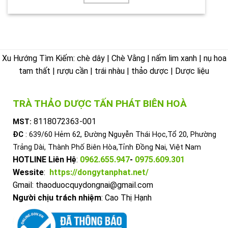
Xu Hướng Tìm Kiếm: chè dây | Chè Vằng | nấm lim xanh | nụ hoa
tam thất | rượu cần | trái nhàu | thảo dược | Dược liệu
TRÀ THẢO DƯỢC TẤN PHÁT BIÊN HOÀ
8118072363-001
MST:
ĐC
: 639/60 Hẻm 62, Đường Nguyễn Thái Học,Tổ 20, Phường
Trảng Dài, Thành Phố Biên Hòa,Tỉnh Đồng Nai, Việt Nam
HOTLINE Liên Hệ
:
0962.655.947
-
0975.609.301
Wessite
:
https://dongytanphat.net/
Gmail: thaoduocquydongnai@gmail.com
Người chịu trách nhiệm
: Cao Thị Hạnh