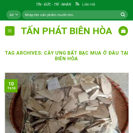
Skip
Liên Hệ
TÍN - ĐỨC - TRÍ - NHÂN
to
Tìm
content
kiếm:
TẤN PHÁT BIÊN HÒA
TAG ARCHIVES:
CÂY ƯNG BẤT BẠC MUA Ở ĐÂU TẠI
BIÊN HÒA
10
Th10