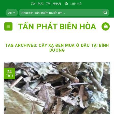
Skip
Liên Hệ
TÍN - ĐỨC - TRÍ - NHÂN
to
Tìm
content
kiếm:
TẤN PHÁT BIÊN HÒA
TAG ARCHIVES:
CÂY XẠ ĐEN MUA Ở ĐÂU TẠI BÌNH
DƯƠNG
24
Th11