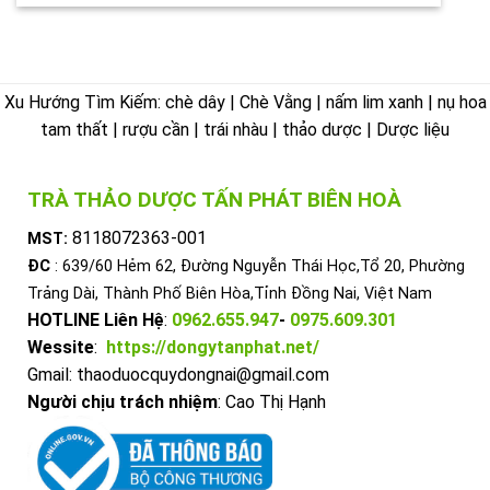
Xu Hướng Tìm Kiếm: chè dây | Chè Vằng | nấm lim xanh | nụ hoa
tam thất | rượu cần | trái nhàu | thảo dược | Dược liệu
TRÀ THẢO DƯỢC TẤN PHÁT BIÊN HOÀ
8118072363-001
MST:
ĐC
: 639/60 Hẻm 62, Đường Nguyễn Thái Học,Tổ 20, Phường
Trảng Dài, Thành Phố Biên Hòa,Tỉnh Đồng Nai, Việt Nam
HOTLINE Liên Hệ
:
0962.655.947
-
0975.609.301
Wessite
:
https://dongytanphat.net/
Gmail: thaoduocquydongnai@gmail.com
Người chịu trách nhiệm
: Cao Thị Hạnh