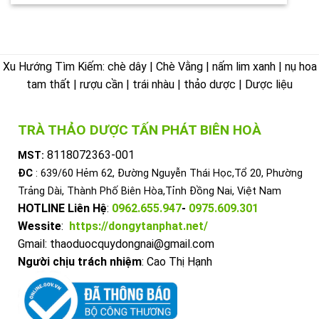
Xu Hướng Tìm Kiếm: chè dây | Chè Vằng | nấm lim xanh | nụ hoa
tam thất | rượu cần | trái nhàu | thảo dược | Dược liệu
TRÀ THẢO DƯỢC TẤN PHÁT BIÊN HOÀ
8118072363-001
MST:
ĐC
: 639/60 Hẻm 62, Đường Nguyễn Thái Học,Tổ 20, Phường
Trảng Dài, Thành Phố Biên Hòa,Tỉnh Đồng Nai, Việt Nam
HOTLINE Liên Hệ
:
0962.655.947
-
0975.609.301
Wessite
:
https://dongytanphat.net/
Gmail: thaoduocquydongnai@gmail.com
Người chịu trách nhiệm
: Cao Thị Hạnh