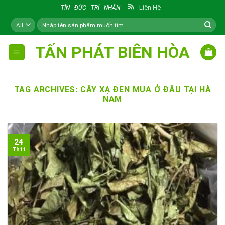
Skip
Liên Hệ
TÍN - ĐỨC - TRÍ - NHÂN
to
Tìm
content
kiếm:
TẤN PHÁT BIÊN HÒA
TAG ARCHIVES:
CÂY XẠ ĐEN MUA Ở ĐÂU TẠI HÀ
NAM
24
Th11