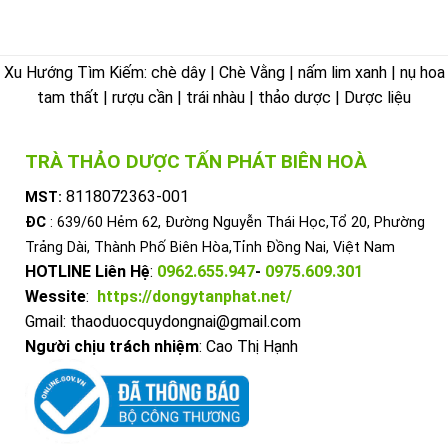
Xu Hướng Tìm Kiếm: chè dây | Chè Vằng | nấm lim xanh | nụ hoa
tam thất | rượu cần | trái nhàu | thảo dược | Dược liệu
TRÀ THẢO DƯỢC TẤN PHÁT BIÊN HOÀ
8118072363-001
MST:
ĐC
: 639/60 Hẻm 62, Đường Nguyễn Thái Học,Tổ 20, Phường
Trảng Dài, Thành Phố Biên Hòa,Tỉnh Đồng Nai, Việt Nam
HOTLINE Liên Hệ
:
0962.655.947
-
0975.609.301
Wessite
:
https://dongytanphat.net/
Gmail: thaoduocquydongnai@gmail.com
Người chịu trách nhiệm
: Cao Thị Hạnh