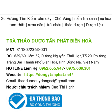
Xu Hướng Tìm Kiếm: chè dây | Chè Vằng | nấm lim xanh | nụ hoa
tam thất | rượu cần | trái nhàu | thảo dược | Dược liệu
TRÀ THẢO DƯỢC TẤN PHÁT BIÊN HOÀ
8118072363-001
MST:
ĐC
: 639/60 Hẻm 62, Đường Nguyễn Thái Học,Tổ 20, Phường
Trảng Dài, Thành Phố Biên Hòa,Tỉnh Đồng Nai, Việt Nam
HOTLINE Liên Hệ
:
0962.655.947
-
0975.609.301
Wessite
:
https://dongytanphat.net/
Gmail: thaoduocquydongnai@gmail.com
Người chịu trách nhiệm
: Cao Thị Hạnh