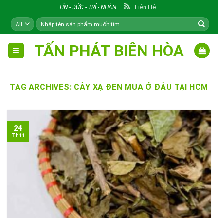
Skip
Liên Hệ
TÍN - ĐỨC - TRÍ - NHÂN
to
Tìm
content
kiếm:
TẤN PHÁT BIÊN HÒA
TAG ARCHIVES:
CÂY XẠ ĐEN MUA Ở ĐÂU TẠI HCM
24
Th11