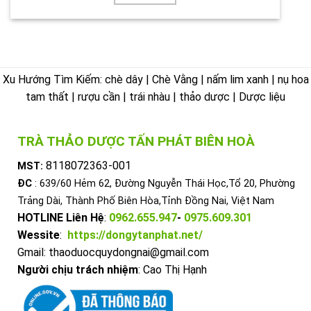
Xu Hướng Tìm Kiếm: chè dây | Chè Vằng | nấm lim xanh | nụ hoa
tam thất | rượu cần | trái nhàu | thảo dược | Dược liệu
TRÀ THẢO DƯỢC TẤN PHÁT BIÊN HOÀ
8118072363-001
MST:
ĐC
: 639/60 Hẻm 62, Đường Nguyễn Thái Học,Tổ 20, Phường
Trảng Dài, Thành Phố Biên Hòa,Tỉnh Đồng Nai, Việt Nam
HOTLINE Liên Hệ
:
0962.655.947
-
0975.609.301
Wessite
:
https://dongytanphat.net/
Gmail: thaoduocquydongnai@gmail.com
Người chịu trách nhiệm
: Cao Thị Hạnh