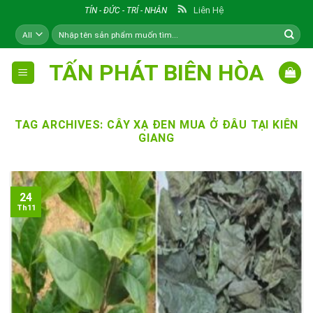
Skip
Liên Hệ
TÍN - ĐỨC - TRÍ - NHÂN
to
Tìm
content
kiếm:
TẤN PHÁT BIÊN HÒA
TAG ARCHIVES:
CÂY XẠ ĐEN MUA Ở ĐÂU TẠI KIÊN
GIANG
24
Th11