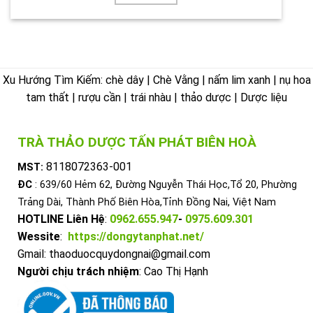
Xu Hướng Tìm Kiếm: chè dây | Chè Vằng | nấm lim xanh | nụ hoa
tam thất | rượu cần | trái nhàu | thảo dược | Dược liệu
TRÀ THẢO DƯỢC TẤN PHÁT BIÊN HOÀ
8118072363-001
MST:
ĐC
: 639/60 Hẻm 62, Đường Nguyễn Thái Học,Tổ 20, Phường
Trảng Dài, Thành Phố Biên Hòa,Tỉnh Đồng Nai, Việt Nam
HOTLINE Liên Hệ
:
0962.655.947
-
0975.609.301
Wessite
:
https://dongytanphat.net/
Gmail: thaoduocquydongnai@gmail.com
Người chịu trách nhiệm
: Cao Thị Hạnh