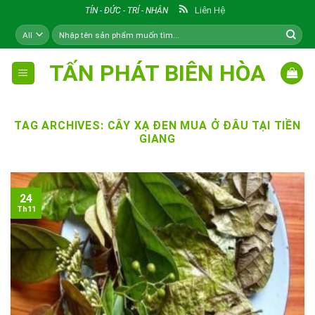
Skip
Liên Hệ
TÍN - ĐỨC - TRÍ - NHÂN
to
Tìm
content
kiếm:
TẤN PHÁT BIÊN HÒA
TAG ARCHIVES:
CÂY XẠ ĐEN MUA Ở ĐÂU TẠI TIỀN
GIANG
24
Th11