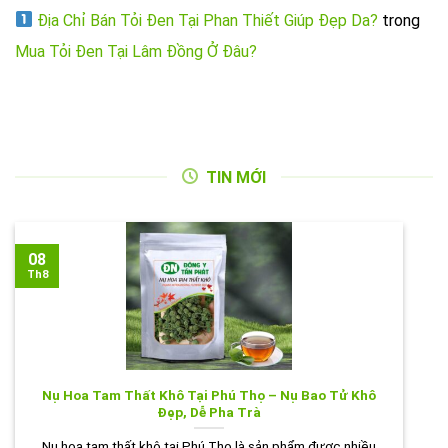
Địa Chỉ Bán Tỏi Đen Tại Phan Thiết Giúp Đẹp Da?
trong
Mua Tỏi Đen Tại Lâm Đồng Ở Đâu?
TIN MỚI
08
Th8
Nụ Hoa Tam Thất Khô Tại Phú Thọ – Nụ Bao Tử Khô
Đẹp, Dễ Pha Trà
Nụ hoa tam thất khô tại Phú Thọ là sản phẩm được nhiều