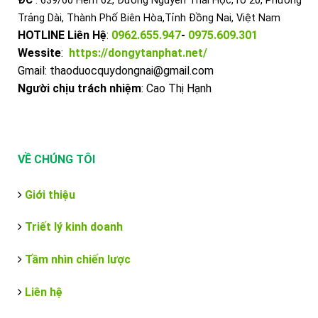
ĐC
: 639/60 Hẻm 62, Đường Nguyễn Thái Học,Tổ 20, Phường
Trảng Dài, Thành Phố Biên Hòa,Tỉnh Đồng Nai, Việt Nam
HOTLINE Liên Hệ
:
0962.655.947
-
0975.609.301
Wessite
:
https://dongytanphat.net/
Gmail: thaoduocquydongnai@gmail.com
Người chịu trách nhiệm
: Cao Thị Hạnh
VỀ CHÚNG TÔI
Giới thiệu
Triết lý kinh doanh
Tầm nhìn chiến lược
Liên hệ