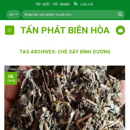
Skip
Liên Hệ
TÍN - ĐỨC - TRÍ - NHÂN
to
Tìm
content
kiếm:
TẤN PHÁT BIÊN HÒA
TAG ARCHIVES:
CHÈ DÂY BÌNH DƯƠNG
06
Th10