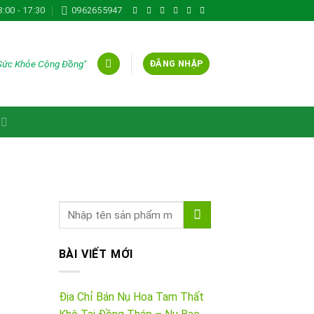
8:00 - 17:30
0962655947
 Sức Khỏe Cộng Đồng"
ĐĂNG NHẬP
U
BÀI VIẾT MỚI
Địa Chỉ Bán Nụ Hoa Tam Thất