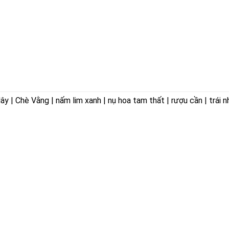
 | Chè Vằng | nấm lim xanh | nụ hoa tam thất | rượu cần | trái n
ÊN HOÀ
VỀ CHÚNG TÔI
ờng Trảng Dài,
Giới thiệu
Triết lý kinh doanh