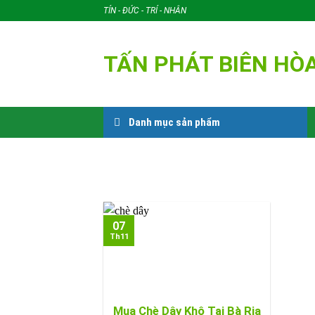
Skip
TÍN - ĐỨC - TRÍ - NHÂN
to
content
TẤN PHÁT BIÊN HÒ
Danh mục sản phẩm
07
Th11
Mua Chè Dây Khô Tại Bà Rịa