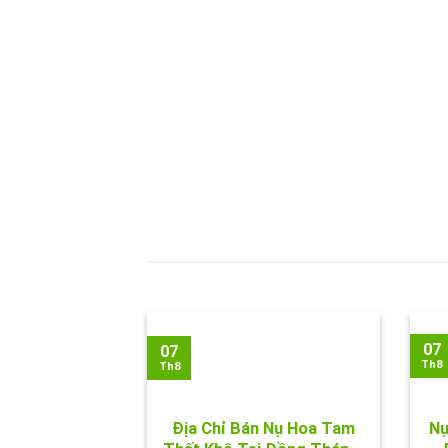
07
07
Th8
Th8
Địa Chỉ Bán Nụ Hoa Tam
Nụ