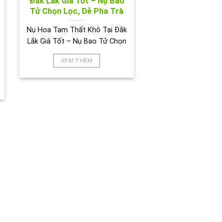
Đắk Lắk Giá Tốt – Nụ Bao
Tử Chọn Lọc, Dễ Pha Trà
Nụ Hoa Tam Thất Khô Tại Đắk
Lắk Giá Tốt – Nụ Bao Tử Chọn
XEM THÊM
BIÊN HOÀ