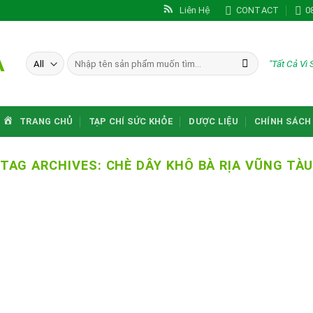
Liên Hệ
CONTACT
0
A
Tìm
"Tất Cả Vì
kiếm:
TRANG CHỦ
TẠP CHÍ SỨC KHỎE
DƯỢC LIỆU
CHÍNH SÁCH
TAG ARCHIVES:
CHÈ DÂY KHÔ BÀ RỊA VŨNG TÀ