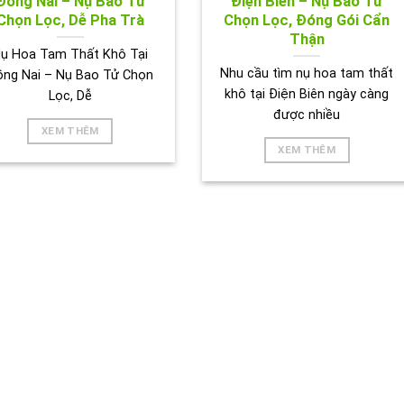
Đồng Nai – Nụ Bao Tử
Điện Biên – Nụ Bao Tử
Chọn Lọc, Dễ Pha Trà
Chọn Lọc, Đóng Gói Cẩn
Thận
ụ Hoa Tam Thất Khô Tại
Nhu cầu tìm nụ hoa tam thất
ồng Nai – Nụ Bao Tử Chọn
khô tại Điện Biên ngày càng
Lọc, Dễ
được nhiều
XEM THÊM
XEM THÊM
ẢNH HOẠT ĐỘNG CỦA TRÀ THẢO DƯỢC TẤN PHÁT 