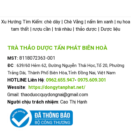
Xu Hướng Tìm Kiếm: chè dây | Chè Vằng | nấm lim xanh | nụ hoa
tam thất | rượu cần | trái nhàu | thảo dược | Dược liệu
TRÀ THẢO DƯỢC TẤN PHÁT BIÊN HOÀ
8118072363-001
MST:
ĐC
: 639/60 Hẻm 62, Đường Nguyễn Thái Học,Tổ 20, Phường
Trảng Dài, Thành Phố Biên Hòa,Tỉnh Đồng Nai, Việt Nam
HOTLINE Liên Hệ
:
0962.655.947
-
0975.609.301
Wessite
:
https://dongytanphat.net/
Gmail: thaoduocquydongnai@gmail.com
Người chịu trách nhiệm
: Cao Thị Hạnh