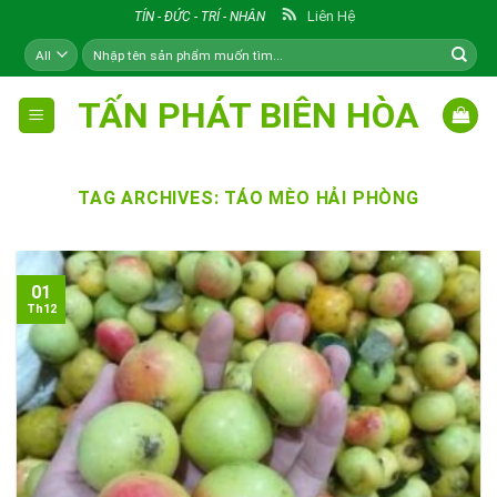
Skip
Liên Hệ
TÍN - ĐỨC - TRÍ - NHÂN
to
Tìm
content
kiếm:
TẤN PHÁT BIÊN HÒA
TAG ARCHIVES:
TÁO MÈO HẢI PHÒNG
01
Th12