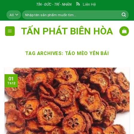
Skip
Liên Hệ
TÍN - ĐỨC - TRÍ - NHÂN
to
Tìm
content
kiếm:
TẤN PHÁT BIÊN HÒA
TAG ARCHIVES:
TÁO MÈO YÊN BÁI
01
Th12