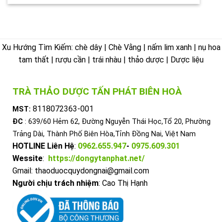
Xu Hướng Tìm Kiếm: chè dây | Chè Vằng | nấm lim xanh | nụ hoa
tam thất | rượu cần | trái nhàu | thảo dược | Dược liệu
TRÀ THẢO DƯỢC TẤN PHÁT BIÊN HOÀ
8118072363-001
MST:
ĐC
: 639/60 Hẻm 62, Đường Nguyễn Thái Học,Tổ 20, Phường
Trảng Dài, Thành Phố Biên Hòa,Tỉnh Đồng Nai, Việt Nam
HOTLINE Liên Hệ
:
0962.655.947
-
0975.609.301
Wessite
:
https://dongytanphat.net/
Gmail: thaoduocquydongnai@gmail.com
Người chịu trách nhiệm
: Cao Thị Hạnh