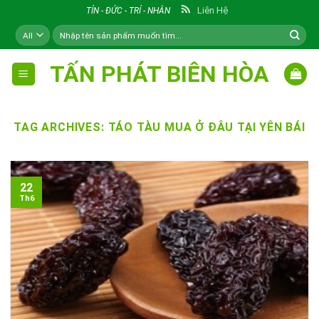
Skip
Liên Hệ
TÍN - ĐỨC - TRÍ - NHÂN
to
Tìm
content
kiếm:
TẤN PHÁT BIÊN HÒA
TAG ARCHIVES:
TÁO TÀU MUA Ở ĐÂU TẠI YÊN BÁI
22
Th6