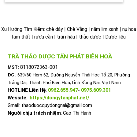
Xu Hướng Tìm Kiếm: chè dây | Chè Vằng | nấm lim xanh | nụ hoa
tam thất | rượu cần | trái nhàu | thảo dược | Dược liệu
TRÀ THẢO DƯỢC TẤN PHÁT BIÊN HOÀ
8118072363-001
MST:
ĐC
: 639/60 Hẻm 62, Đường Nguyễn Thái Học,Tổ 20, Phường
Trảng Dài, Thành Phố Biên Hòa,Tỉnh Đồng Nai, Việt Nam
HOTLINE Liên Hệ
:
0962.655.947
-
0975.609.301
Wessite
:
https://dongytanphat.net/
Gmail: thaoduocquydongnai@gmail.com
Người chịu trách nhiệm
: Cao Thị Hạnh