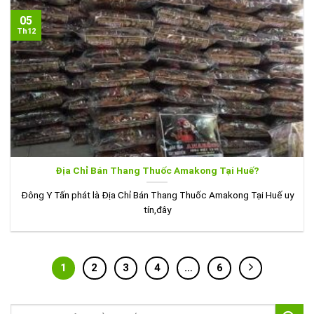
05
Th12
Địa Chỉ Bán Thang Thuốc Amakong Tại Huế?
Đông Y Tấn phát là Địa Chỉ Bán Thang Thuốc Amakong Tại Huế uy
tín,đây
1
2
3
4
…
6