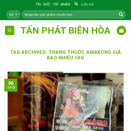
Skip
Liên Hệ
TÍN - ĐỨC - TRÍ - NHÂN
to
Tìm
content
kiếm:
TẤN PHÁT BIÊN HÒA
TAG ARCHIVES:
THANG THUỐC AMAKONG GIÁ
BAO NHIÊU 1KG
06
Th12