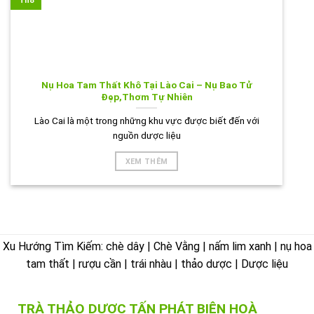
Th8
Nụ Hoa Tam Thất Khô Tại Lào Cai – Nụ Bao Tử
Đẹp,Thơm Tự Nhiên
Lào Cai là một trong những khu vực được biết đến với
nguồn dược liệu
XEM THÊM
Xu Hướng Tìm Kiếm: chè dây | Chè Vằng | nấm lim xanh | nụ hoa
tam thất | rượu cần | trái nhàu | thảo dược | Dược liệu
TRÀ THẢO DƯỢC TẤN PHÁT BIÊN HOÀ