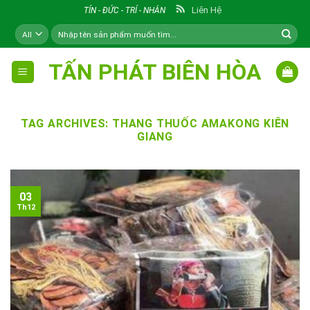
Skip
Liên Hệ
TÍN - ĐỨC - TRÍ - NHÂN
to
Tìm
content
kiếm:
TẤN PHÁT BIÊN HÒA
TAG ARCHIVES:
THANG THUỐC AMAKONG KIÊN
GIANG
03
Th12