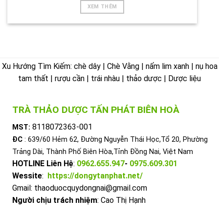
XEM THÊM
Xu Hướng Tìm Kiếm: chè dây | Chè Vằng | nấm lim xanh | nụ hoa
tam thất | rượu cần | trái nhàu | thảo dược | Dược liệu
TRÀ THẢO DƯỢC TẤN PHÁT BIÊN HOÀ
8118072363-001
MST:
ĐC
: 639/60 Hẻm 62, Đường Nguyễn Thái Học,Tổ 20, Phường
Trảng Dài, Thành Phố Biên Hòa,Tỉnh Đồng Nai, Việt Nam
HOTLINE Liên Hệ
:
0962.655.947
-
0975.609.301
Wessite
:
https://dongytanphat.net/
Gmail: thaoduocquydongnai@gmail.com
Người chịu trách nhiệm
: Cao Thị Hạnh