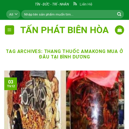
Skip
Liên Hệ
TÍN - ĐỨC - TRÍ - NHÂN
to
Tìm
content
kiếm:
TẤN PHÁT BIÊN HÒA
TAG ARCHIVES:
THANG THUỐC AMAKONG MUA Ở
ĐÂU TẠI BÌNH DƯƠNG
03
Th12