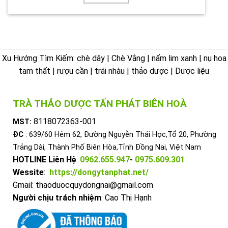
Xu Hướng Tìm Kiếm: chè dây | Chè Vằng | nấm lim xanh | nụ hoa
tam thất | rượu cần | trái nhàu | thảo dược | Dược liệu
TRÀ THẢO DƯỢC TẤN PHÁT BIÊN HOÀ
8118072363-001
MST:
ĐC
: 639/60 Hẻm 62, Đường Nguyễn Thái Học,Tổ 20, Phường
Trảng Dài, Thành Phố Biên Hòa,Tỉnh Đồng Nai, Việt Nam
HOTLINE Liên Hệ
:
0962.655.947
-
0975.609.301
Wessite
:
https://dongytanphat.net/
Gmail: thaoduocquydongnai@gmail.com
Người chịu trách nhiệm
: Cao Thị Hạnh