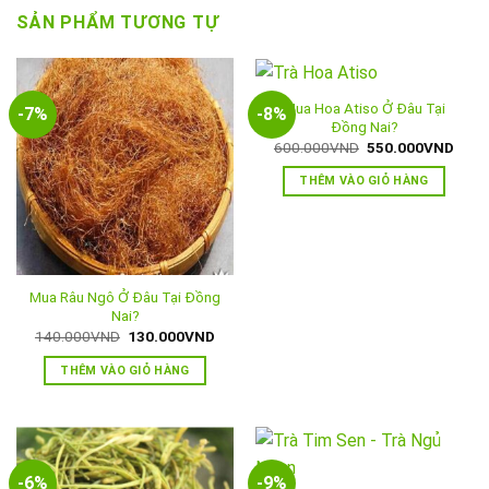
SẢN PHẨM TƯƠNG TỰ
Mua Hoa Atiso Ở Đâu Tại
-7%
-8%
Đồng Nai?
Giá
Giá
600.000
VND
550.000
VND
gốc
hiện
là:
tại
THÊM VÀO GIỎ HÀNG
600.000VND.
là:
550.
Mua Râu Ngô Ở Đâu Tại Đồng
Nai?
Giá
Giá
140.000
VND
130.000
VND
gốc
hiện
là:
tại
THÊM VÀO GIỎ HÀNG
140.000VND.
là:
130.000VND.
-6%
-9%