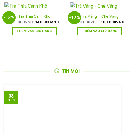
Trà Thìa Canh Khô
Trà Vằng – Chè Vằng
-13%
-17%
Giá
Giá
Giá
Giá
160.000
VND
140.000
VND
120.000
VND
100.000
VND
gốc
hiện
gốc
hiện
là:
tại
là:
tại
THÊM VÀO GIỎ HÀNG
THÊM VÀO GIỎ HÀNG
160.000VND.
là:
120.000VND.
là:
140.000VND.
100.
TIN MỚI
08
Th8