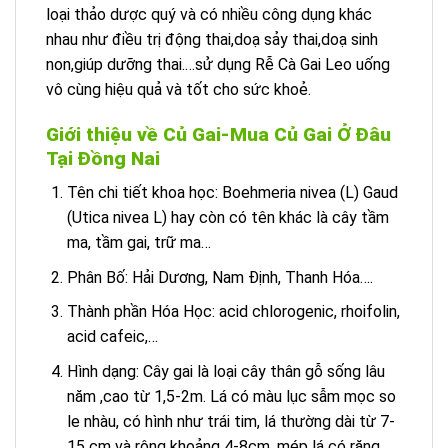
loại thảo dược quý và có nhiều công dụng khác
nhau như điều trị động thai,doạ sảy thai,doạ sinh
non,giúp dưỡng thai.…sử dụng Rễ Cà Gai Leo uống
vô cùng hiệu quả và tốt cho sức khoẻ.
Giới thiệu về Củ Gai-Mua Củ Gai Ở Đâu
Tại Đồng Nai
Tên chi tiết khoa học: Boehmeria nivea (L) Gaud
(Utica nivea L) hay còn có tên khác là cây tầm
ma, tầm gai, trữ ma…
Phân Bố: Hải Dương, Nam Định, Thanh Hóa….
Thành phần Hóa Học: acid chlorogenic, rhoifolin,
acid cafeic,…
Hình dạng: Cây gai là loại cây thân gỗ sống lâu
năm ,cao từ 1,5-2m. Lá có màu lục sẫm mọc so
le nhàu, có hình như trái tim, lá thường dài từ 7-
15 cm và rộng khoảng 4-8cm, mép lá có răng