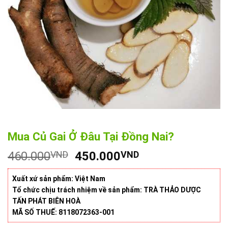
Mua Củ Gai Ở Đâu Tại Đồng Nai?
Giá
Giá
460.000
VND
450.000
VND
gốc
hiện
là:
tại
Xuất xứ sản phẩm: Việt Nam
460.000VND.
là:
Tổ chức chịu trách nhiệm về sản phẩm: TRÀ THẢO DƯỢC
TẤN PHÁT BIÊN HOÀ
450.000VND.
MÃ SỐ THUẾ: 8118072363-001