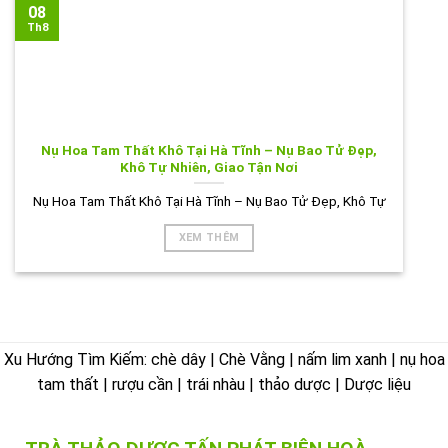
08
Th8
Nụ Hoa Tam Thất Khô Tại Hà Tĩnh – Nụ Bao Tử Đẹp,
Khô Tự Nhiên, Giao Tận Nơi
Nụ Hoa Tam Thất Khô Tại Hà Tĩnh – Nụ Bao Tử Đẹp, Khô Tự
XEM THÊM
Xu Hướng Tìm Kiếm: chè dây | Chè Vằng | nấm lim xanh | nụ hoa
tam thất | rượu cần | trái nhàu | thảo dược | Dược liệu