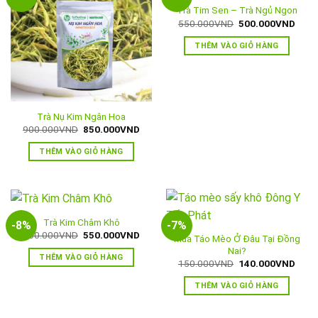
Trà Tim Sen – Trà Ngủ Ngon
Giá
Giá
550.000
VND
500.000
VND
gốc
hiện
là:
tại
THÊM VÀO GIỎ HÀNG
550.000VND.
là:
500.
Trà Nụ Kim Ngân Hoa
Giá
Giá
900.000
VND
850.000
VND
gốc
hiện
là:
tại
THÊM VÀO GIỎ HÀNG
900.000VND.
là:
850.000VND.
Trà Kim Châm Khô
-8%
-7%
Giá
Giá
600.000
VND
550.000
VND
Mua Táo Mèo Ở Đâu Tại Đồng
gốc
hiện
Nai?
là:
tại
THÊM VÀO GIỎ HÀNG
600.000VND.
là:
Giá
Giá
150.000
VND
140.000
VND
550.000VND.
gốc
hiện
là:
tại
THÊM VÀO GIỎ HÀNG
150.000VND.
là:
140.