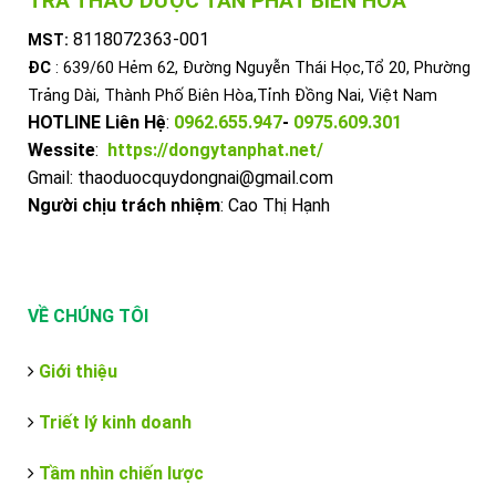
TRÀ THẢO DƯỢC TẤN PHÁT BIÊN HOÀ
8118072363-001
MST:
ĐC
: 639/60 Hẻm 62, Đường Nguyễn Thái Học,Tổ 20, Phường
Trảng Dài, Thành Phố Biên Hòa,Tỉnh Đồng Nai, Việt Nam
HOTLINE Liên Hệ
:
0962.655.947
-
0975.609.301
Wessite
:
https://dongytanphat.net/
Gmail: thaoduocquydongnai@gmail.com
Người chịu trách nhiệm
: Cao Thị Hạnh
VỀ CHÚNG TÔI
Giới thiệu
Triết lý kinh doanh
Tầm nhìn chiến lược