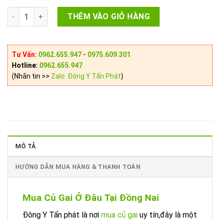
Mua Củ Gai Ở Đâu Tại Đồng Nai? số lượng
THÊM VÀO GIỎ HÀNG
Tư Vấn:
0962.655.947
-
0975.609.301
Hotline:
0962.655.947
(Nhắn tin >>
Zalo: Đông Y Tấn Phát
)
MÔ TẢ
HƯỚNG DẪN MUA HÀNG & THANH TOÁN
Mua Củ Gai Ở Đâu Tại Đồng Nai
Đông Y Tấn phát là nơi
mua củ gai
uy tín,đây là một