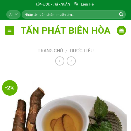
Skip
Liên Hệ
TÍN - ĐỨC - TRÍ - NHÂN
to
Tìm
content
kiếm:
TẤN PHÁT BIÊN HÒA
TRANG CHỦ
/
DƯỢC LIỆU
-2%