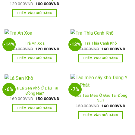
Giá
Giá
120.000
VND
100.000
VND
gốc
hiện
là:
tại
THÊM VÀO GIỎ HÀNG
120.000VND.
là:
100.000VND.
Trà An Xoa
Trà Thìa Canh Khô
-14%
-13%
Giá
Giá
Giá
Giá
140.000
VND
120.000
VND
160.000
VND
140.000
VND
gốc
hiện
gốc
hiện
là:
tại
là:
tại
THÊM VÀO GIỎ HÀNG
THÊM VÀO GIỎ HÀNG
140.000VND.
là:
160.000VND.
là:
120.000VND.
140.
Mua Lá Sen Khô Ở Đâu Tại
-6%
-7%
Đồng Nai?
Mua Táo Mèo Ở Đâu Tại Đồng
Giá
Giá
160.000
VND
150.000
VND
Nai?
gốc
hiện
Giá
Giá
150.000
VND
140.000
VND
là:
tại
THÊM VÀO GIỎ HÀNG
gốc
hiện
160.000VND.
là:
là:
tại
150.000VND.
THÊM VÀO GIỎ HÀNG
150.000VND.
là:
140.