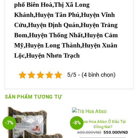
phố Biên Hoà,Thị Xã Long
Khánh,Huyện Tân Phú,Huyện Vĩnh
Cửu,Huyện Định Quán,Huyện Trảng
Bom,Huyện Thống Nhất,Huyện Cảm
Mỹ,Huyện Long Thành,Huyện Xuân
Lộc,Huyện Nhơn Trạch
5/5 - (4 bình chọn)
SẢN PHẨM TƯƠNG TỰ
Mua Hoa Atiso Ở Đâu Tại
-7%
-8%
Đồng Nai?
Giá
Giá
600.000
VND
550.000
VND
gốc
hiện