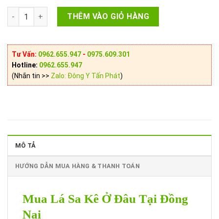
Mua Lá Sa Kê Ở Đâu Tại Đồng Nai? số lượng
THÊM VÀO GIỎ HÀNG
Tư Vấn:
0962.655.947
-
0975.609.301
Hotline:
0962.655.947
(Nhắn tin >>
Zalo: Đông Y Tấn Phát
)
MÔ TẢ
HƯỚNG DẪN MUA HÀNG & THANH TOÁN
Mua Lá Sa Kê Ở Đâu Tại Đồng
Nai