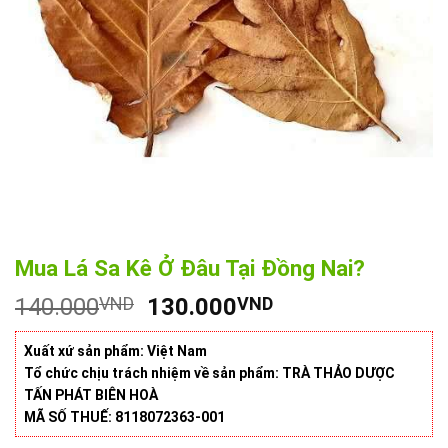
Mua Lá Sa Kê Ở Đâu Tại Đồng Nai?
Giá
Giá
140.000
VND
130.000
VND
gốc
hiện
là:
tại
Xuất xứ sản phẩm: Việt Nam
140.000VND.
là:
Tổ chức chịu trách nhiệm về sản phẩm: TRÀ THẢO DƯỢC
TẤN PHÁT BIÊN HOÀ
130.000VND.
MÃ SỐ THUẾ: 8118072363-001