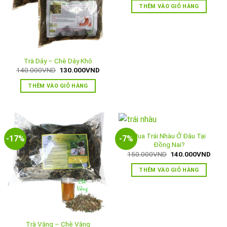
là:
tại
THÊM VÀO GIỎ HÀNG
600.000VND.
là:
550.
Trà Dây – Chè Dây Khô
Giá
Giá
140.000
VND
130.000
VND
gốc
hiện
là:
tại
THÊM VÀO GIỎ HÀNG
140.000VND.
là:
130.000VND.
Mua Trái Nhàu Ở Đâu Tại
-17%
-7%
Đồng Nai?
Giá
Giá
150.000
VND
140.000
VND
gốc
hiện
là:
tại
THÊM VÀO GIỎ HÀNG
150.000VND.
là:
140.
Trà Vằng – Chè Vằng