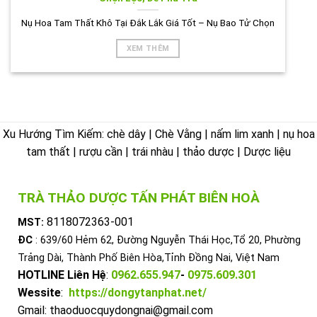
Nụ Hoa Tam Thất Khô Tại Đắk Lắk Giá Tốt – Nụ Bao Tử Chọn
XEM THÊM
Xu Hướng Tìm Kiếm: chè dây | Chè Vằng | nấm lim xanh | nụ hoa
tam thất | rượu cần | trái nhàu | thảo dược | Dược liệu
TRÀ THẢO DƯỢC TẤN PHÁT BIÊN HOÀ
8118072363-001
MST:
ĐC
: 639/60 Hẻm 62, Đường Nguyễn Thái Học,Tổ 20, Phường
Trảng Dài, Thành Phố Biên Hòa,Tỉnh Đồng Nai, Việt Nam
HOTLINE Liên Hệ
:
0962.655.947
-
0975.609.301
Wessite
:
https://dongytanphat.net/
Gmail: thaoduocquydongnai@gmail.com