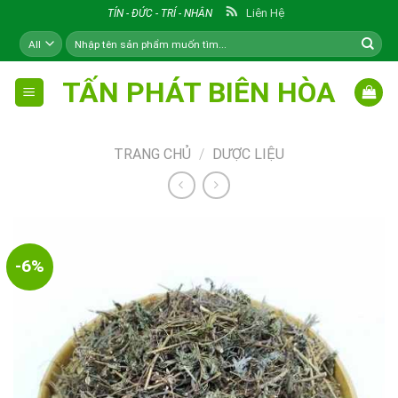
Skip
Liên Hệ
TÍN - ĐỨC - TRÍ - NHÂN
to
Tìm
content
kiếm:
TẤN PHÁT BIÊN HÒA
TRANG CHỦ
/
DƯỢC LIỆU
-6%