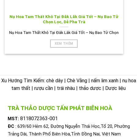
Nụ Hoa Tam Thất Khô Tại Đắk Lắk Giá Tốt – Nụ Bao Tử
Chọn Lọc, Dễ Pha Trà
Nụ Hoa Tam Thất Khô Tại Đắk Lắk Giá Tốt – Nụ Bao Tử Chọn
XEM THÊM
Xu Hướng Tìm Kiếm: chè dây | Chè Vằng | nấm lim xanh | nụ hoa
tam thất | rượu cần | trái nhàu | thảo dược | Dược liệu
TRÀ THẢO DƯỢC TẤN PHÁT BIÊN HOÀ
8118072363-001
MST:
ĐC
: 639/60 Hẻm 62, Đường Nguyễn Thái Học,Tổ 20, Phường
Trảng Dài, Thành Phố Biên Hòa,Tỉnh Đồng Nai, Việt Nam