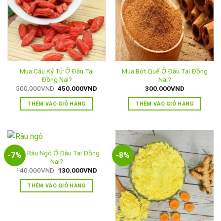
Mua Câu Kỷ Tử Ở Đâu Tại
Mua Bột Quế Ở Đâu Tại Đồng
Đồng Nai?
Nai?
Giá
Giá
500.000
VND
450.000
VND
300.000
VND
gốc
hiện
là:
tại
THÊM VÀO GIỎ HÀNG
THÊM VÀO GIỎ HÀNG
500.000VND.
là:
450.000VND.
Mua Râu Ngô Ở Đâu Tại Đồng
-7%
-8%
Nai?
Giá
Giá
140.000
VND
130.000
VND
gốc
hiện
là:
tại
THÊM VÀO GIỎ HÀNG
140.000VND.
là:
130.000VND.