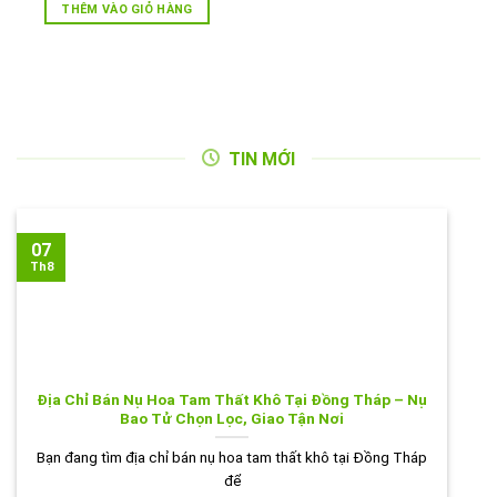
là:
tại
THÊM VÀO GIỎ HÀNG
250.000VND.
là:
220.000VND.
TIN MỚI
07
Th8
Địa Chỉ Bán Nụ Hoa Tam Thất Khô Tại Đồng Tháp – Nụ
Bao Tử Chọn Lọc, Giao Tận Nơi
Bạn đang tìm địa chỉ bán nụ hoa tam thất khô tại Đồng Tháp
để