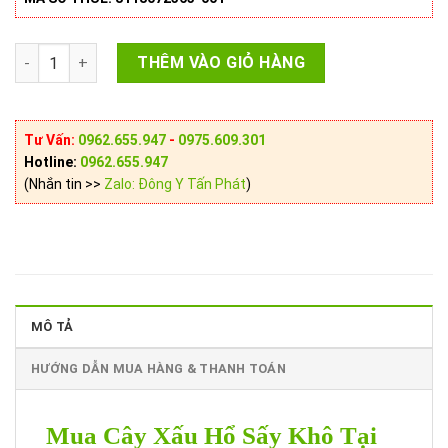
Mua Cây Xấu Hổ Sấy Khô Tại Đồng Nai Ở Đâu? số lượng
THÊM VÀO GIỎ HÀNG
Tư Vấn:
0962.655.947
-
0975.609.301
Hotline:
0962.655.947
(Nhắn tin >>
Zalo: Đông Y Tấn Phát
)
MÔ TẢ
HƯỚNG DẪN MUA HÀNG & THANH TOÁN
Mua Cây Xấu Hổ Sấy Khô Tại