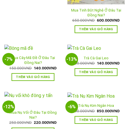
Mua Tinh Bột Nghệ Ở Đâu Tại
Đồng Nai?
Giá
Giá
650.000
VND
600.000
VND
gốc
hiện
là:
tại
THÊM VÀO GIỎ HÀNG
650.000VND.
là:
600.
Mua Cây Mã Đề Ở Đâu Tại
Trà Cà Gai Leo
-7%
-13%
Đồng Nai?
Giá
Giá
160.000
VND
140.000
VND
gốc
hiện
Giá
Giá
150.000
VND
140.000
VND
là:
tại
gốc
hiện
THÊM VÀO GIỎ HÀNG
160.000VND.
là:
là:
tại
THÊM VÀO GIỎ HÀNG
140.
150.000VND.
là:
140.000VND.
Trà Nụ Kim Ngân Hoa
-12%
-6%
Giá
Giá
900.000
VND
850.000
VND
Mua Nụ Vối Ở Đâu Tại Đồng
gốc
hiện
Nai?
là:
tại
THÊM VÀO GIỎ HÀNG
900.000VND.
là:
Giá
Giá
250.000
VND
220.000
VND
850.
gốc
hiện