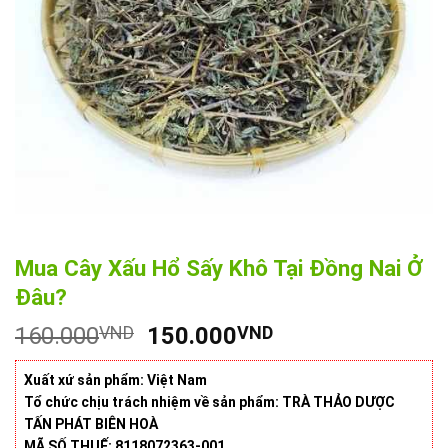
Mua Cây Xấu Hổ Sấy Khô Tại Đồng Nai Ở
Đâu?
Giá
Giá
160.000
VND
150.000
VND
gốc
hiện
là:
tại
Xuất xứ sản phẩm: Việt Nam
160.000VND.
là:
Tổ chức chịu trách nhiệm về sản phẩm: TRÀ THẢO DƯỢC
TẤN PHÁT BIÊN HOÀ
150.000VND.
MÃ SỐ THUẾ: 8118072363-001