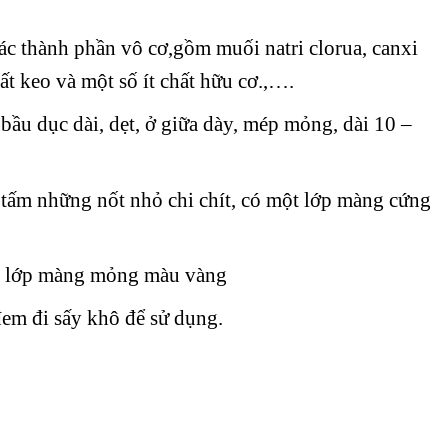
c thành phần vô cơ,gồm muối natri clorua, canxi
ất keo và một số ít chất hữu cơ.,….
ầu dục dài, dẹt, ở giữa dày, mép mỏng, dài 10 –
 tấm những nốt nhỏ chi chít, có một lớp màng cứng
t lớp màng mỏng màu vàng
đem đi sấy khô để sử dụng.