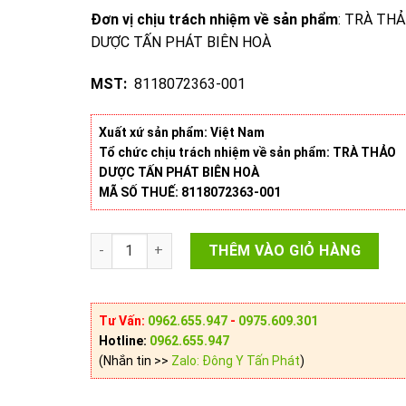
Đơn vị chịu trách nhiệm về sản phẩm
: TRÀ TH
DƯỢC TẤN PHÁT BIÊN HOÀ
MST:
8118072363-001
Xuất xứ sản phẩm: Việt Nam
Tổ chức chịu trách nhiệm về sản phẩm: TRÀ THẢO
DƯỢC TẤN PHÁT BIÊN HOÀ
MÃ SỐ THUẾ: 8118072363-001
Mai Mực Khô số lượng
THÊM VÀO GIỎ HÀNG
Tư Vấn:
0962.655.947
-
0975.609.301
Hotline:
0962.655.947
(Nhắn tin >>
Zalo: Đông Y Tấn Phát
)