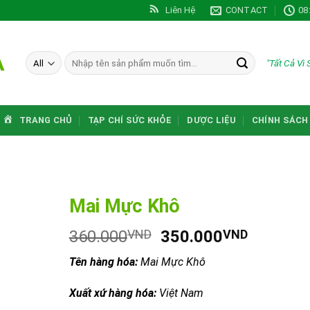
Liên Hệ
CONTACT
08
A
Tìm
"Tất Cả Vì
kiếm:
TRANG CHỦ
TẠP CHÍ SỨC KHỎE
DƯỢC LIỆU
CHÍNH SÁCH
Mai Mực Khô
Giá
Giá
360.000
VND
350.000
VND
gốc
hiện
Tên hàng hóa:
Mai Mực Khô
là:
tại
360.000VND.
là:
Xuất xứ hàng hóa:
Việt Nam
350.00