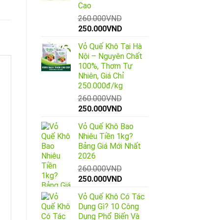
Cao
260.000
VND
Giá
Giá
250.000
VND
gốc
hiện
Vỏ Quế Khô Tại Hà
là:
tại
Nội – Nguyên Chất
260.000VND.
là:
100%, Thơm Tự
250.000VND.
Nhiên, Giá Chỉ
250.000đ/kg
260.000
VND
Giá
Giá
250.000
VND
gốc
hiện
Vỏ Quế Khô Bao
là:
tại
Nhiêu Tiền 1kg?
260.000VND.
là:
Bảng Giá Mới Nhất
250.000VND.
2026
260.000
VND
Giá
Giá
250.000
VND
gốc
hiện
Vỏ Quế Khô Có Tác
là:
tại
Dụng Gì? 10 Công
260.000VND.
là:
Dụng Phổ Biến Và
250.000VND.