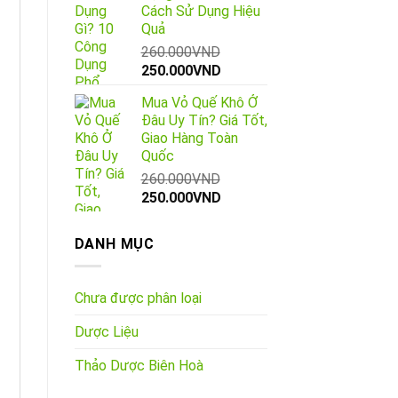
Cách Sử Dụng Hiệu
Quả
260.000
VND
Giá
Giá
250.000
VND
gốc
hiện
Mua Vỏ Quế Khô Ở
là:
tại
Đâu Uy Tín? Giá Tốt,
260.000VND.
là:
Giao Hàng Toàn
250.000VND.
Quốc
260.000
VND
Giá
Giá
250.000
VND
gốc
hiện
là:
tại
DANH MỤC
260.000VND.
là:
250.000VND.
Chưa được phân loại
Dược Liệu
Thảo Dược Biên Hoà