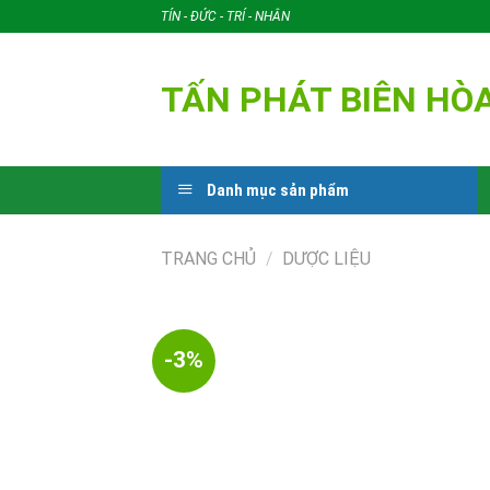
Skip
TÍN - ĐỨC - TRÍ - NHÂN
to
content
TẤN PHÁT BIÊN HÒ
Danh mục sản phẩm
TRANG CHỦ
/
DƯỢC LIỆU
-3%