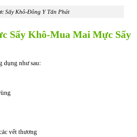
c Sấy Khô-Đông Y Tấn Phát
ực Sấy Khô-Mua Mai Mực Sấy
g dụng như sau:
rùng
các vết thương